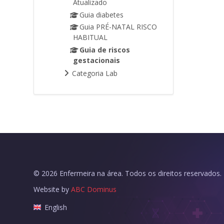
Atualizado
Guia diabetes
Guia PRÉ-NATAL RISCO
HABITUAL
Guia de riscos
gestacionais
Categoria Lab
©
2026
Enfermeira na área. Todos os direitos reservados.
Website by
ABC Dominus
English