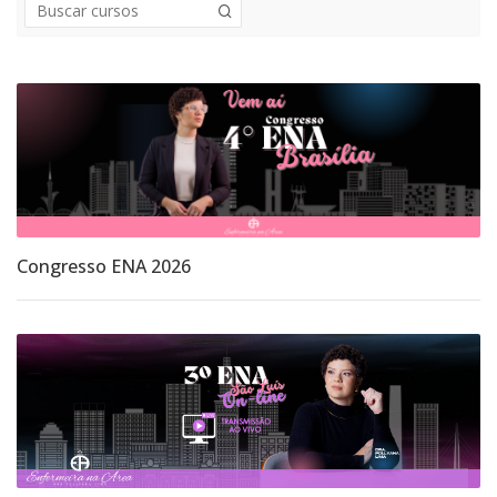
Navegação
Página inicial
Meus cursos
Avisos do site
New layout july 2025
Meus cursos
Cursos
Materiais e cursos de enfermagem
Mentorias
Congresso ENA 2026
Materiais - E-book
Cursos Express
Método ENA
CURSO VIP
Guias
Congressos
Congresso ENA 2026
Congresso ENA 2025 - Transmissão ao vivo