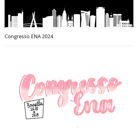
BÔNUS
Manual de Exames Laboratoriais - 2026
Manual de Condutas da Atenção Primária
DMG
GUIA DE HIPERTENSÃO
Congresso ENA 2024
Manual de prescrição - Atualizado
Guia diabetes
Guia PRÉ-NATAL RISCO HABITUAL
Categoria Lab